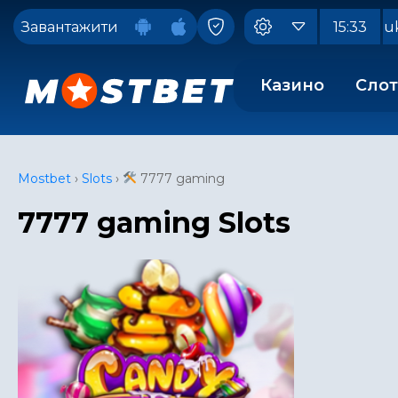
Завантажити
15:33
u
Казино
Сло
Mostbet
›
Slots
›
7777 gaming
7777 gaming Slots