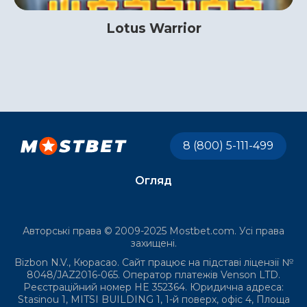
Lotus Warrior
8 (800) 5-111-499
Огляд
Авторські права © 2009-2025 Mostbet.com. Усі права
захищені.
Bizbon N.V., Кюрасао. Сайт працює на підставі ліцензії №
8048/JAZ2016-065. Оператор платежів Venson LTD.
Реєстраційний номер HE 352364. Юридична адреса:
Stasinou 1, MITSI BUILDING 1, 1-й поверх, офіс 4, Площа