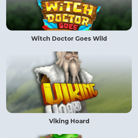
Witch Doctor Goes Wild
Viking Hoard