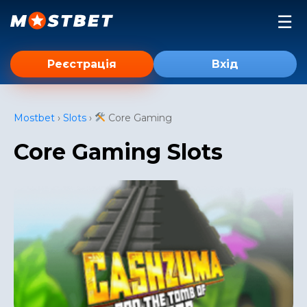
Казино
Реєстрація
Вхід
Слоти
Кабінет
Авіатор
Mostbet
›
Slots
›
Core Gaming
Інструкція
Core Gaming Slots
Дзеркало
Андроїд
iOS
PC
Бонус