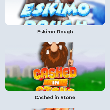
Eskimo Dough
Cashed in Stone