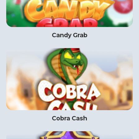
Candy Grab
Cobra Cash