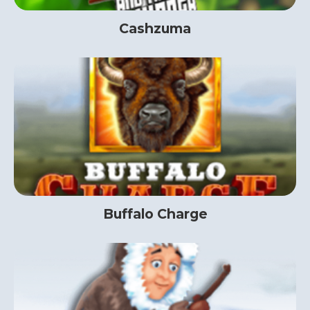
Cashzuma
Buffalo Charge