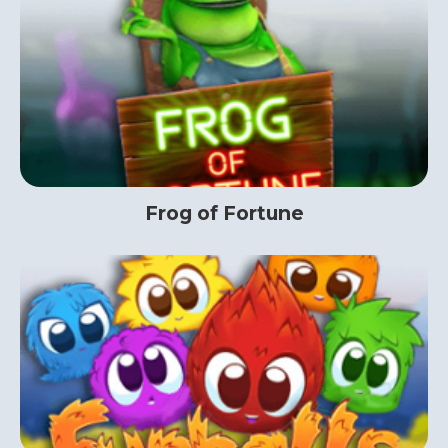
Frog of Fortune