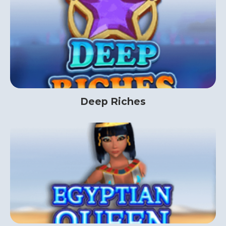
Deep Riches