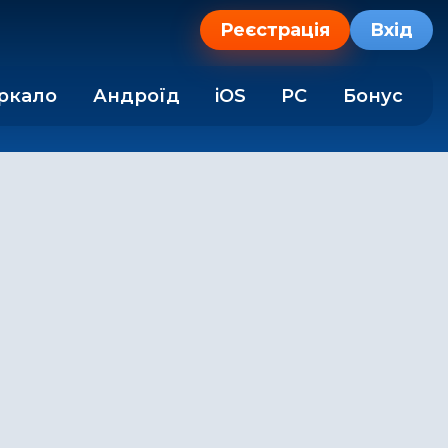
Реєстрація
Вхід
ркало
Андроїд
iOS
PC
Бонус