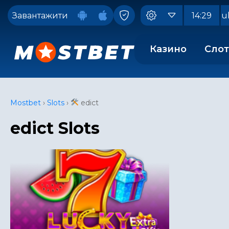
Завантажити
14:29
u
Казино
Сло
Mostbet
›
Slots
›
edict
edict Slots