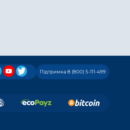
Підтримка
8 (800) 5-111-499