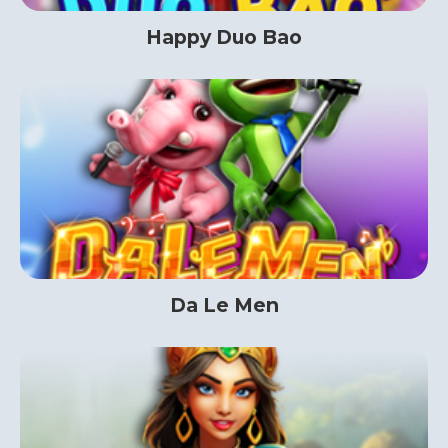
Happy Duo Bao
Da Le Men