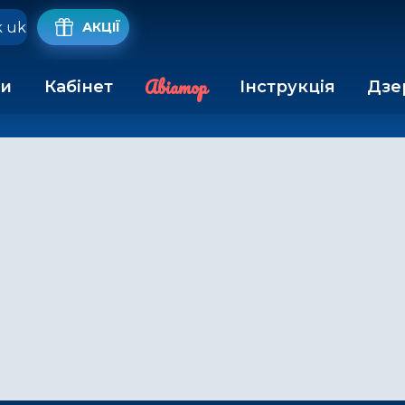
k uk
АКЦІЇ
Казино
Авіатор
ти
Кабінет
Інструкція
Дзе
ru
Слоти
pt
Кабінет
Авіатор
pl
bn
Інструкція
es
Дзеркало
Андроїд
fr
iOS
no
PC
hu
Бонус
ar
cs