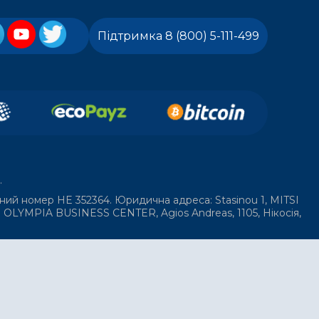
Підтримка
8 (800) 5-111-499
.
йний номер HE 352364. Юридична адреса: Stasinou 1, MITSI
I. OLYMPIA BUSINESS CENTER, Agios Andreas, 1105, Нікосія,