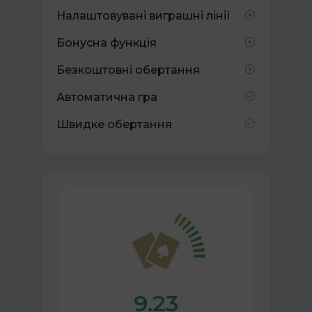
Налаштовувані виграшні лінії
Бонусна функція
Безкоштовні обертання
Автоматична гра
Швидке обертання
9.23