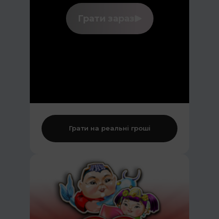
Грати зараз
Грати на реальні гроші