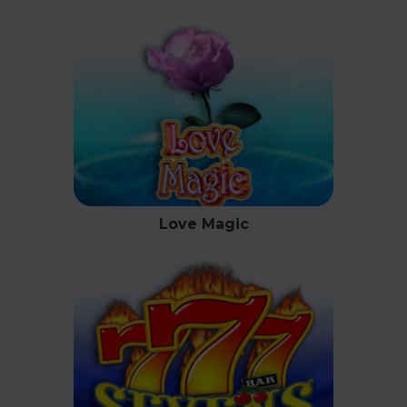
Love Magic