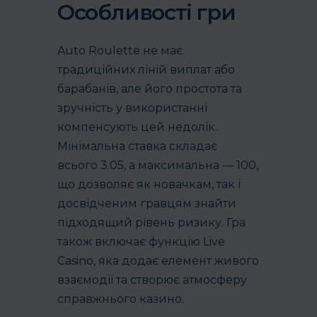
Особливості гри
Auto Roulette не має
традиційних ліній виплат або
барабанів, але його простота та
зручність у використанні
компенсують цей недолік.
Мінімальна ставка складає
всього 3.05, а максимальна — 100,
що дозволяє як новачкам, так і
досвідченим гравцям знайти
підходящий рівень ризику. Гра
також включає функцію Live
Casino, яка додає елемент живого
взаємодії та створює атмосферу
справжнього казино.