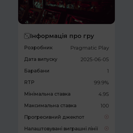
Інформація про гру
Розробник
Pragmatic Play
Дата випуску
2025-06-05
Барабани
1
RTP
99.9%
Мінімальна ставка
4.95
Максимальна ставка
100
Прогресивний джекпот
Налаштовувані виграшні лінії