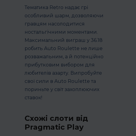
Тематика Retro надає грі
особливий шарм, дозволяючи
гравцям насолодитися
ностальгічними моментами.
Максимальний виграш у 36.18
робить Auto Roulette не лише
розважальним, а й потенційно
прибутковим вибором для
любителів азарту. Випробуйте
свої сили в Auto Roulette та
пориньте у світ захоплюючих
ставок!
Схожі слоти від
Pragmatic Play