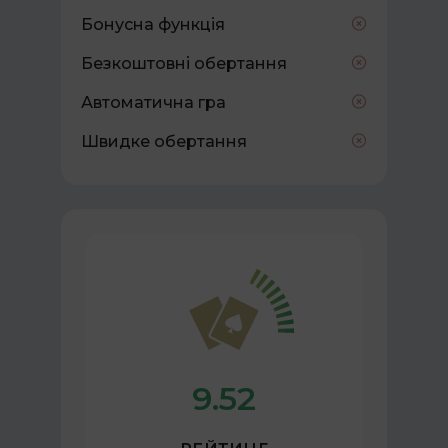
Бонусна функція
Безкоштовні обертання
Автоматична гра
Швидке обертання
9.52