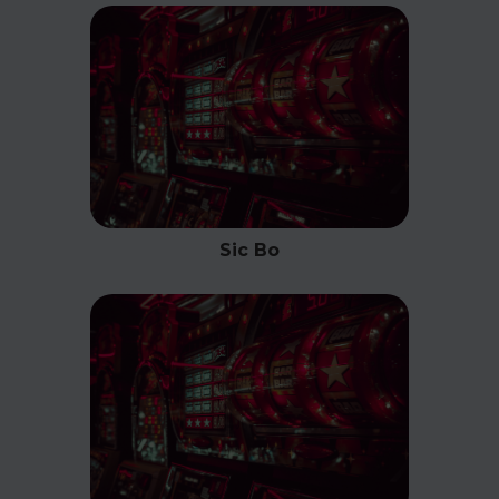
Sic Bo