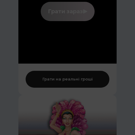
Грати зараз
Грати на реальні гроші