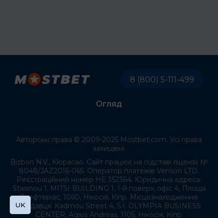
8 (800) 5-111-499
Огляд
Авторські права © 2009-2025 Mostbet.com. Усі права
захищені.
Bizbon N.V., Кюрасао. Сайт працює на підставі ліцензії №
8048/JAZ2016-065. Оператор платежів Venson LTD.
Реєстраційний номер HE 352364. Юридична адреса:
Stasinou 1, MITSI BUILDING 1, 1-й поверх, офіс 4, Площа
Елефтеріас, 1060, Нікосія, Кіпр. Місцезнаходження
UK
продавця: Kadmou Street 4, S.I. OLYMPIA BUSINESS
CENTER, Agios Andreas, 1105, Нікосія, Кіпр.