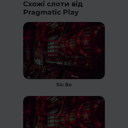
Схожі слоти від
Pragmatic Play
Sic Bo