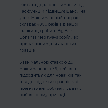
збирати додаткові символи під
час функцій підвищує шанси на
успіх. Максимальний виграш
складає 4000 разів від вашої
ставки, що робить Big Bass
Bonanza Megaways особливо
привабливим для азартних
гравців.
З мінімальною ставкою 2.91 і
максимальною 7.6, цей слот
підходить як для новачків, так і
для досвідчених гравців, які
прагнуть випробувати удачу у
риболовному пригоді.