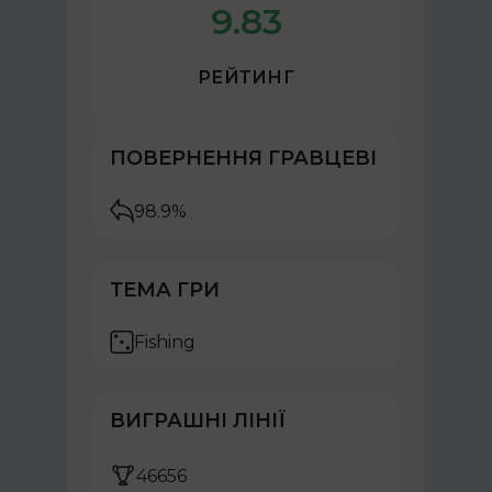
9.83
РЕЙТИНГ
ПОВЕРНЕННЯ ГРАВЦЕВІ
98.9%
ТЕМА ГРИ
Fishing
ВИГРАШНІ ЛІНІЇ
46656