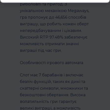
риболовлі та пригод. З
унікальною механікою Megaways,
гра пропонує до 46,656 способів
виграшу, що робить кожен оберт
непередбачуваним і цікавим.
Високий RTP 97.48% забезпечує
можливість отримати значні
виграші під час гри.
Особливості ігрового автомата
Слот має 7 барабанів і включає
безліч функцій, таких як дикі та
скаттерні символи, множники та
безкоштовні обертання. Висока
волатильність гри гарантує
великі виграші, а можливість