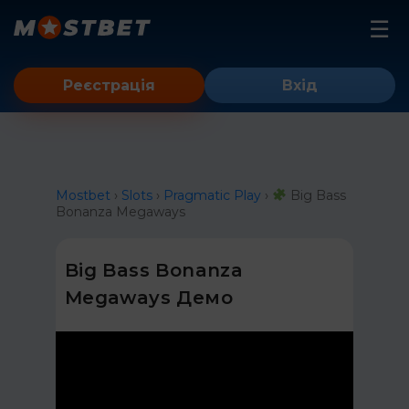
Казино
Реєстрація
Вхід
Слоти
Кабінет
Авіатор
Інструкція
Mostbet
›
Slots
›
Pragmatic Play
›
Big Bass
Bonanza Megaways
Дзеркало
Андроїд
Big Bass Bonanza
iOS
Megaways Демо
PC
Бонус