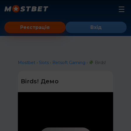
Казино
Реєстрація
Вхід
Слоти
Кабінет
Авіатор
Інструкція
Mostbet
›
Slots
›
Betsoft Gaming
›
Birds!
Дзеркало
Андроїд
Birds! Демо
iOS
PC
Бонус