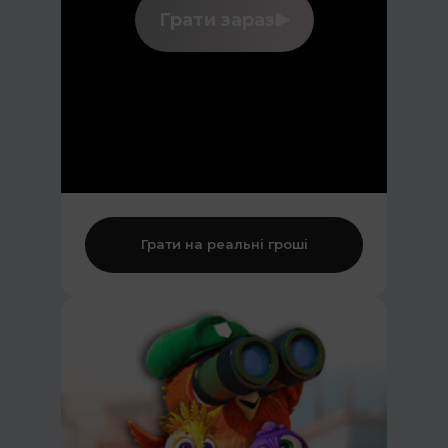
Грати зараз
Грати на реальні гроші