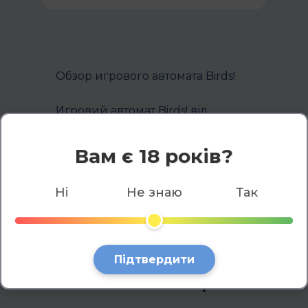
Обзор игрового автомата Birds!
Игровий автомат Birds! від
розробника Betsoft Gaming
пропонує захоплюючий ігровий
Вам є 18 років?
досвід з RTP 66.03%. Слот,
випущений у січні 2016 року, вже
Ні
Не знаю
Так
встиг завоювати популярність
завдяки яскравій графіці та
цікавому геймплею.
Підтвердити
Особливості гри