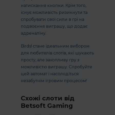
натискання кнопки. Крім того,
існує можливість ризикнути та
спробувати свої сили в грі на
подвоєння виграшу, що додає
адреналіну.
Birds! стане ідеальним вибором
для любителів слотів, які шукають
просту, але захопливу гру з
можливістю виграшу. Спробуйте
цей автомат і насолодіться
незабутнім ігровим процесом!
Схожі слоти від
Betsoft Gaming