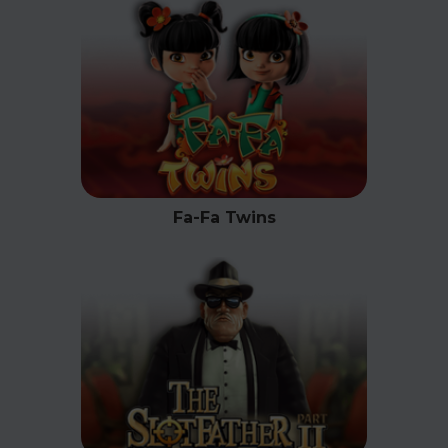
Fa-Fa Twins