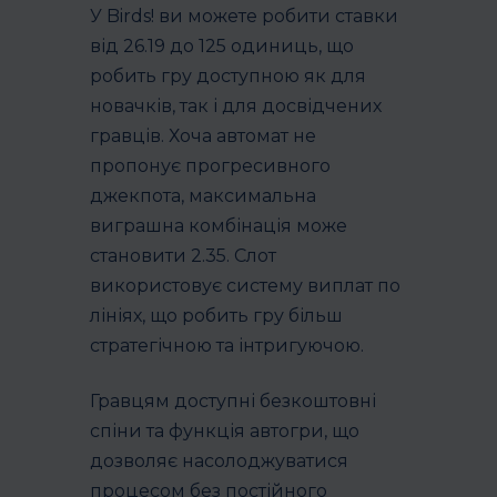
У Birds! ви можете робити ставки
від 26.19 до 125 одиниць, що
робить гру доступною як для
новачків, так і для досвідчених
гравців. Хоча автомат не
пропонує прогресивного
джекпота, максимальна
виграшна комбінація може
становити 2.35. Слот
використовує систему виплат по
лініях, що робить гру більш
стратегічною та інтригуючою.
Гравцям доступні безкоштовні
спіни та функція автогри, що
дозволяє насолоджуватися
процесом без постійного