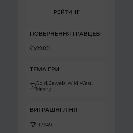
РЕЙТИНГ
ПОВЕРНЕННЯ ГРАВЦЕВІ
99.8%
ТЕМА ГРИ
Gold, Jewels, Wild West,
Mining
ВИГРАШНІ ЛІНІЇ
117649