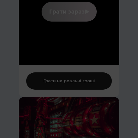
Грати зараз
Грати на реальні гроші