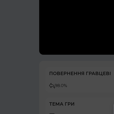
ПОВЕРНЕННЯ ГРАВЦЕВІ
98.0%
ТЕМА ГРИ