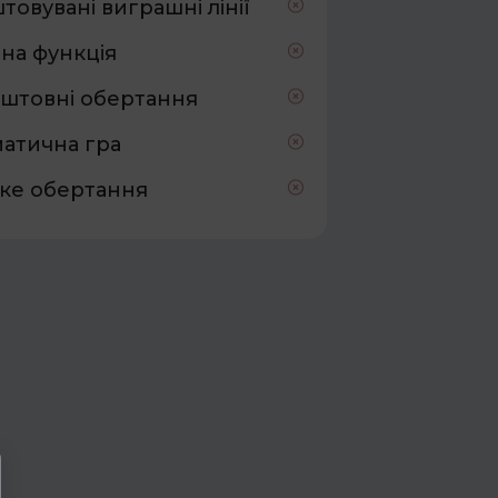
товувані виграшні лінії
на функція
штовні обертання
атична гра
ке обертання