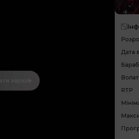
tr
Інф
Розр
Дата 
Бара
Волат
ати зараз
RTP
Мінім
Макси
Прог