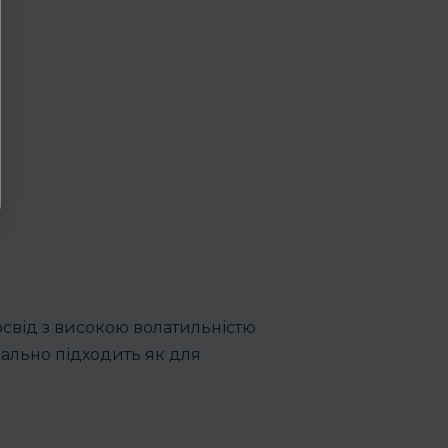
свід з високою волатильністю
еально підходить як для