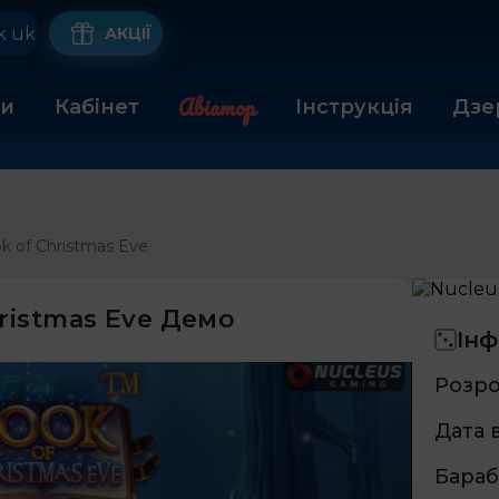
k uk
АКЦІЇ
Казино
Авіатор
ти
Кабінет
Інструкція
Дзе
ru
Слоти
pt
Кабінет
Авіатор
pl
bn
Інструкція
k of Christmas Eve
es
Дзеркало
Андроїд
fr
ristmas Eve Демо
Інф
iOS
no
PC
hu
Розр
Бонус
ar
Дата 
cs
Бара