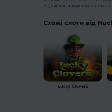
різдвяних та зимових мотивах, 
Схожі слоти від Nuc
Lucky Clovers