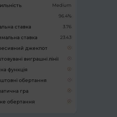
ильність
Medium
96.4%
альна ставка
3.76
мальна ставка
23.43
ресивний джекпот
товувані виграшні лінії
на функція
штовні обертання
атична гра
ке обертання