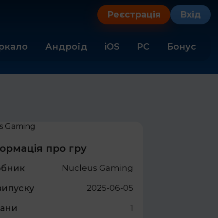
Реєстрація
Вхід
ркало
Андроїд
iOS
PC
Бонус
ормація про гру
обник
Nucleus Gaming
випуску
2025-06-05
бани
1