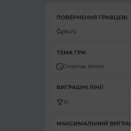
ПОВЕРНЕННЯ ГРАВЦЕВІ
96.4%
ТЕМА ГРИ
Christmas, Winter
ВИГРАШНІ ЛІНІЇ
10
МАКСИМАЛЬНИЙ ВИГРА