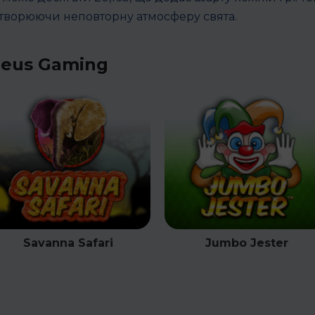
створюючи неповторну атмосферу свята.
leus Gaming
Savanna Safari
Jumbo Jester