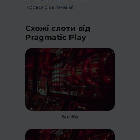
ігрового автомата!
Схожі слоти від
Pragmatic Play
Sic Bo