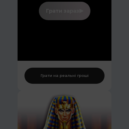
Грати зараз
Грати на реальні гроші