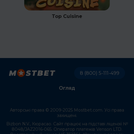
Top Cuisine
8 (800) 5-111-499
Огляд
Авторські права © 2009-2025 Mostbet.com. Усі права
захищені.
Bizbon N.V., Кюрасао. Сайт працює на підставі ліцензії №
8048/JAZ2016-065. Оператор платежів Venson LTD.