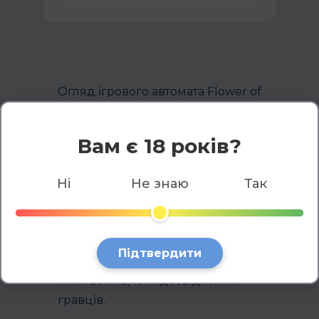
Огляд ігрового автомата Flower of
Riches
Вам є 18 років?
Ігровий автомат Flower of Riches,
розроблений компанією FunTa
Ні
Не знаю
Так
Gaming та випущений у липні
2022 року, пропонує унікальний
ігровий досвід у світі слотів. З
RTP 2.86 і можливістю виграшу
Підтвердити
до 2.29, цей слот привертає увагу
як новачків, так і досвідчених
гравців.