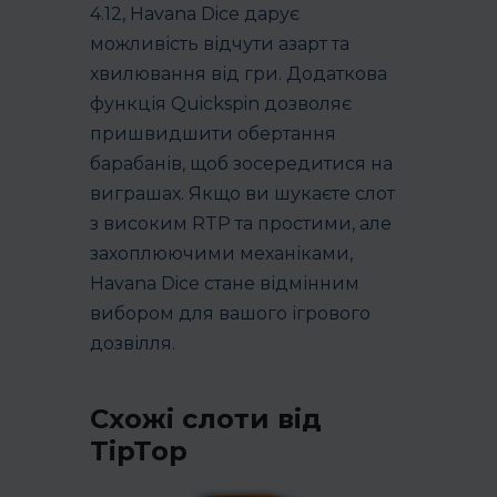
4.12, Havana Dice дарує
можливість відчути азарт та
хвилювання від гри. Додаткова
функція Quickspin дозволяє
пришвидшити обертання
барабанів, щоб зосередитися на
виграшах. Якщо ви шукаєте слот
з високим RTP та простими, але
захоплюючими механіками,
Havana Dice стане відмінним
вибором для вашого ігрового
дозвілля.
Схожі слоти від
TipTop