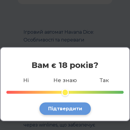
Ігровий автомат Havana Dice:
Особливості та переваги
Ігровий автомат Havana Dice,
розроблений компанією TipTop,
Вам є 18 років?
пропонує унікальний досвід у
світі слотів. Випущений у лютому
Ні
Не знаю
Так
2022 року, цей слот швидко
здобув популярність завдяки
високій віддачі гравцеві (RTP) на
Підтвердити
рівні 98.59%. Ігрова механіка
базується на системі виплат
через winlines, що забезпечує