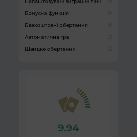
Налаштовувані виграшні лінії
Бонусна функція
Безкоштовні обертання
Автоматична гра
Швидке обертання
9.94