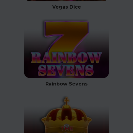
Vegas Dice
Rainbow Sevens