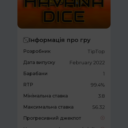
Інформація про гру
Розробник
TipTop
Дата випуску
February 2022
Барабани
1
RTP
99.4%
Мінімальна ставка
3.8
Максимальна ставка
56.32
Прогресивний джекпот