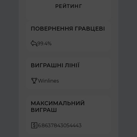
РЕЙТИНГ
ПОВЕРНЕННЯ ГРАВЦЕВІ
99.4%
ВИГРАШНІ ЛІНІЇ
Winlines
МАКСИМАЛЬНИЙ
ВИГРАШ
6.8637843054443