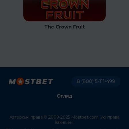
The Crown Fruit
8 (800) 5-111-499
Огляд
Авторські права © 2009-2025 Mostbet.com. Усі права
захищені.