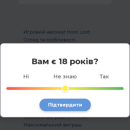
Игровий автомат Hoot Loot:
Огляд та особливості
Ігровий автомат Hoot Loot,
Вам є 18 років?
розроблений компанією High 5
Games, пропонує унікальний
Ні
Не знаю
Так
ігровий досвід з високим RTP
95.98%. Запущений у серпні 2015
року, цей слот має класичну
структуру з 3 рядами та 5
Підтвердити
барабанами, а також фіксовану
кількість виграшних ліній.
Максимальний виграш