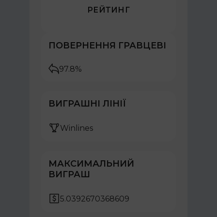
РЕЙТИНГ
ПОВЕРНЕННЯ ГРАВЦЕВІ
97.8%
ВИГРАШНІ ЛІНІЇ
Winlines
МАКСИМАЛЬНИЙ
ВИГРАШ
5.0392670368609