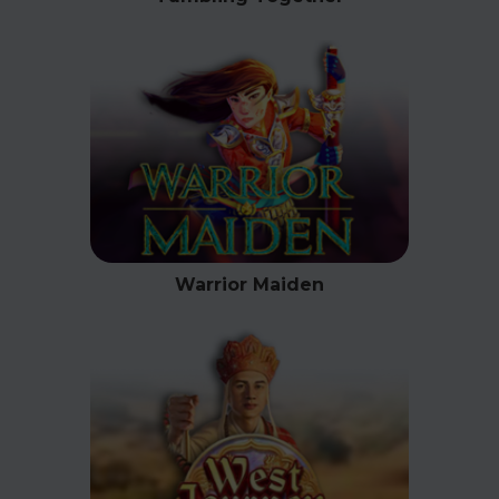
Warrior Maiden