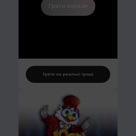
Грати зараз
Грати на реальні гроші