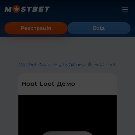
Казино
Реєстрація
Вхід
Слоти
Кабінет
Авіатор
Інструкція
Mostbet
›
Slots
›
High 5 Games
›
Hoot Loot
Дзеркало
Андроїд
Hoot Loot Демо
iOS
PC
Бонус