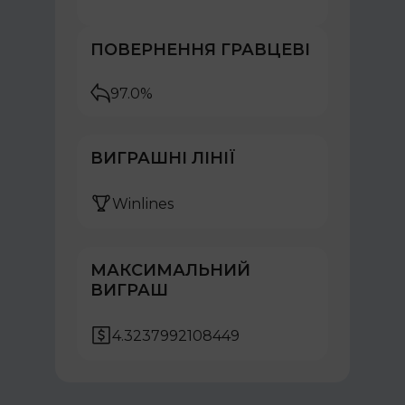
ПОВЕРНЕННЯ ГРАВЦЕВІ
97.0%
ВИГРАШНІ ЛІНІЇ
Winlines
МАКСИМАЛЬНИЙ
ВИГРАШ
4.3237992108449