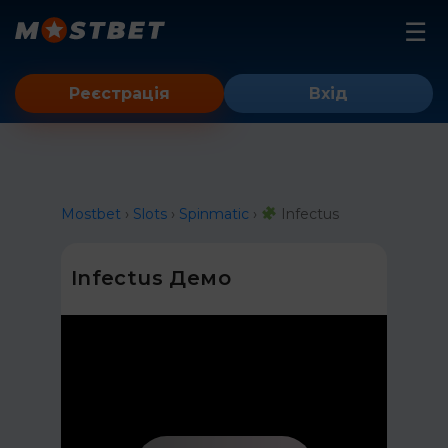
Казино
Реєстрація
Вхід
Слоти
Кабінет
Авіатор
Інструкція
Mostbet
›
Slots
›
Spinmatic
›
Infectus
Дзеркало
Андроїд
Infectus Демо
iOS
PC
Бонус