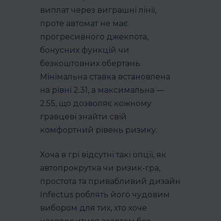
виплат через виграшні лінії,
проте автомат не має
прогресивного джекпота,
бонусних функцій чи
безкоштовних обертань.
Мінімальна ставка встановлена
на рівні 2.31, а максимальна —
2.55, що дозволяє кожному
гравцеві знайти свій
комфортний рівень ризику.
Хоча в грі відсутні такі опції, як
автопрокрутка чи ризик-гра,
простота та привабливий дизайн
Infectus роблять його чудовим
вибором для тих, хто хоче