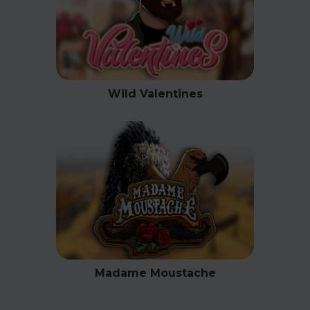
Wild Valentines
Madame Moustache