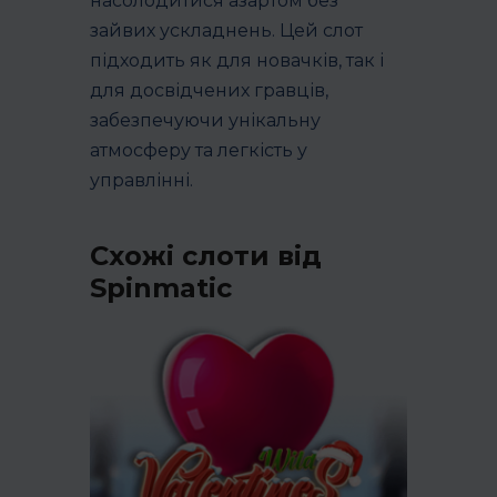
насолодитися азартом без
зайвих ускладнень. Цей слот
підходить як для новачків, так і
для досвідчених гравців,
забезпечуючи унікальну
атмосферу та легкість у
управлінні.
Схожі слоти від
Spinmatic