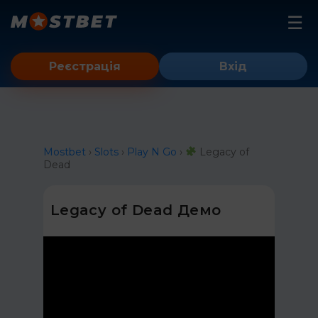
Казино
Реєстрація
Вхід
Слоти
Кабінет
Авіатор
Інструкція
Mostbet
›
Slots
›
Play N Go
›
Legacy of
Dead
Дзеркало
Андроїд
Legacy of Dead Демо
iOS
PC
Бонус