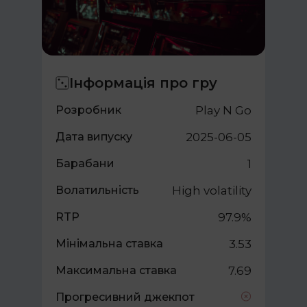
Інформація про гру
Розробник
Play N Go
Дата випуску
2025-06-05
Барабани
1
Волатильність
High volatility
RTP
97.9%
Мінімальна ставка
3.53
Максимальна ставка
7.69
Прогресивний джекпот