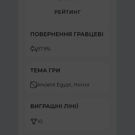
РЕЙТИНГ
ПОВЕРНЕННЯ ГРАВЦЕВІ
97.9%
ТЕМА ГРИ
Ancient Egypt, Horror
ВИГРАШНІ ЛІНІЇ
10