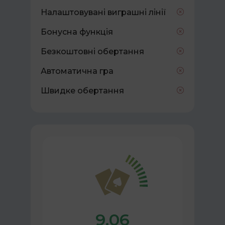
Налаштовувані виграшні лінії
Бонусна функція
Безкоштовні обертання
Автоматична гра
Швидке обертання
9.06