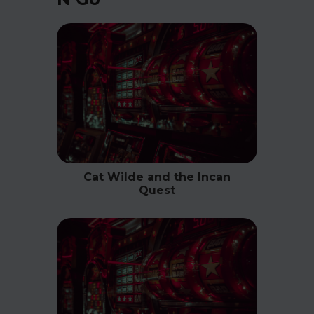
Cat Wilde and the Incan
Quest