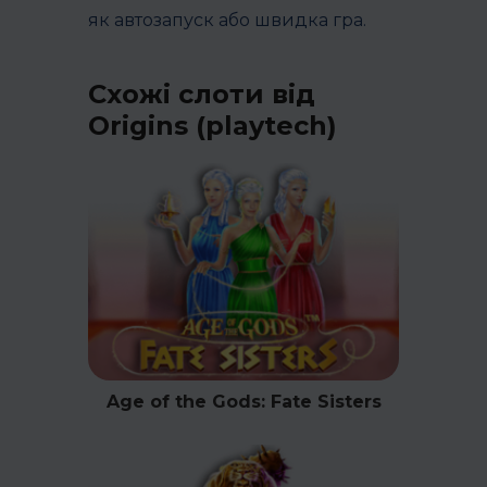
як автозапуск або швидка гра.
Схожі слоти від
Origins (playtech)
Age of the Gods: Fate Sisters