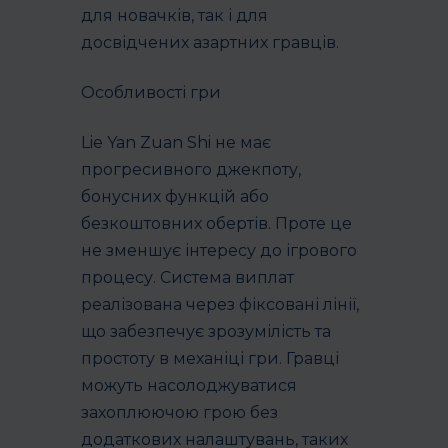
для новачків, так і для
досвідчених азартних гравців.
Особливості гри
Lie Yan Zuan Shi не має
прогресивного джекпоту,
бонусних функцій або
безкоштовних обертів. Проте це
не зменшує інтересу до ігрового
процесу. Система виплат
реалізована через фіксовані лінії,
що забезпечує зрозумілість та
простоту в механіці гри. Гравці
можуть насолоджуватися
захоплюючою грою без
додаткових налаштувань, таких