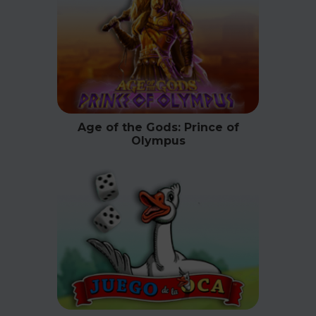
Age of the Gods: Prince of
Olympus