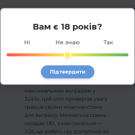
Вам є 18 років?
Огляд ігрового автомата Lie Yan
Zuan Shi
Ні
Не знаю
Так
Ігровий автомат Lie Yan Zuan Shi,
розроблений компанією Origins
(Playtech), пропонує
Підтвердити
захоплюючий ігровий досвід для
фанатів слотів. З RTP 214.1% та
максимальним виграшем у
324.5x, цей слот привертає увагу
гравців своїми можливостями
для виграшу. Мінімальна ставка
складає 1.82, а максимальна —
3.26, що робить гру доступною як