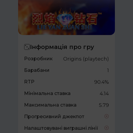
Інформація про гру
Розробник
Origins (playtech)
Барабани
1
RTP
90.4%
Мінімальна ставка
4.14
Максимальна ставка
5.79
Прогресивний джекпот
Налаштовувані виграшні лінії