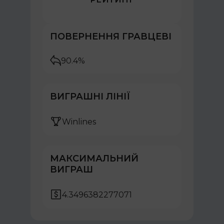
ПОВЕРНЕННЯ ГРАВЦЕВІ
90.4%
ВИГРАШНІ ЛІНІЇ
Winlines
МАКСИМАЛЬНИЙ
ВИГРАШ
4.3496382277071