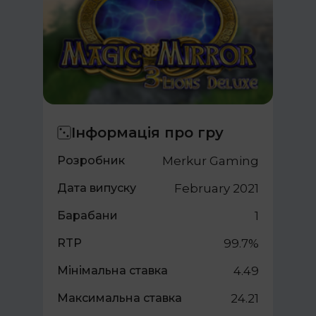
Інформація про гру
Розробник
Merkur Gaming
Дата випуску
February 2021
Барабани
1
RTP
99.7%
Мінімальна ставка
4.49
Максимальна ставка
24.21