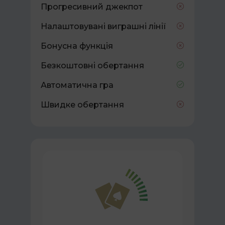
Прогресивний джекпот
Налаштовувані виграшні лінії
Бонусна функція
Безкоштовні обертання
Автоматична гра
Швидке обертання