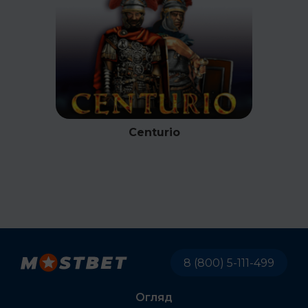
Centurio
8 (800) 5-111-499
Огляд