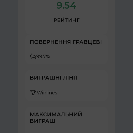
9.54
РЕЙТИНГ
ПОВЕРНЕННЯ ГРАВЦЕВІ
99.7%
ВИГРАШНІ ЛІНІЇ
Winlines
МАКСИМАЛЬНИЙ
ВИГРАШ