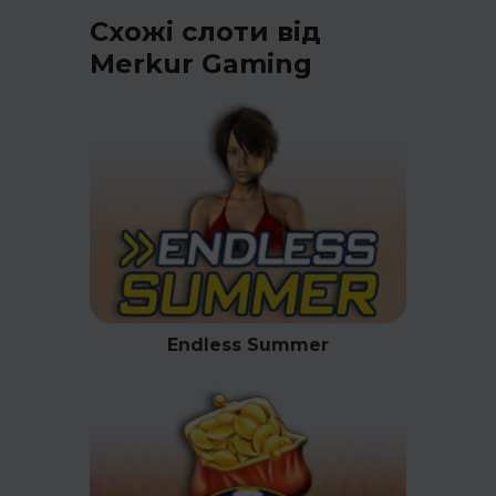
Схожі слоти від
Merkur Gaming
Endless Summer