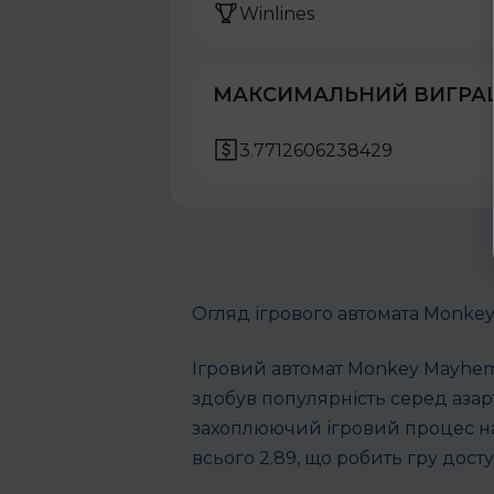
Winlines
МАКСИМАЛЬНИЙ ВИГРА
3.7712606238429
Огляд ігрового автомата Monke
Ігровий автомат Monkey Mayhem
здобув популярність серед азар
захоплюючий ігровий процес на 
всього 2.89, що робить гру дос