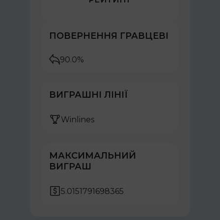
ПОВЕРНЕННЯ ГРАВЦЕВІ
90.0%
ВИГРАШНІ ЛІНІЇ
Winlines
МАКСИМАЛЬНИЙ
ВИГРАШ
5.0151791698365