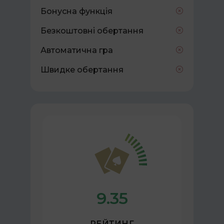
Бонусна функція
Безкоштовні обертання
Автоматична гра
Швидке обертання
9.35
РЕЙТИНГ