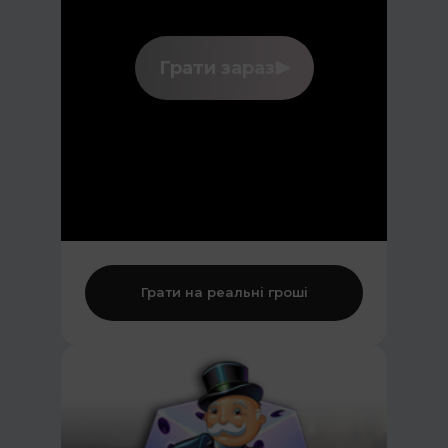
Грати зараз
Грати на реальні гроші