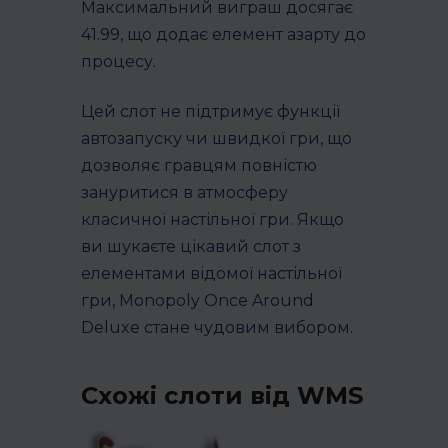
Максимальний виграш досягає
41.99, що додає елемент азарту до
процесу.
Цей слот не підтримує функції
автозапуску чи швидкої гри, що
дозволяє гравцям повністю
зануритися в атмосферу
класичної настільної гри. Якщо
ви шукаєте цікавий слот з
елементами відомої настільної
гри, Monopoly Once Around
Deluxe стане чудовим вибором.
Схожі слоти від WMS