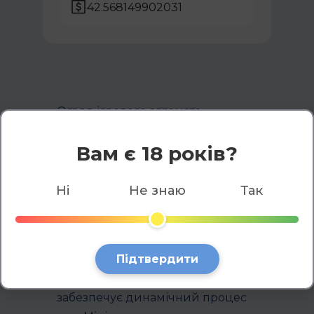
42.568149902031
Огляд ігрового автомата
Monopoly Once Around Deluxe
Вам є 18 років?
Ігровий автомат Monopoly Once
Around Deluxe, розроблений
Ні
Не знаю
Так
компанією WMS, був випущений
у червні 2017 року. Цей слот
пропонує унікальний ігровий
Підтвердити
досвід з RTP 93.67%. Виконаний
у форматі 3-3-3-3-3, він
забезпечує динамічний процес