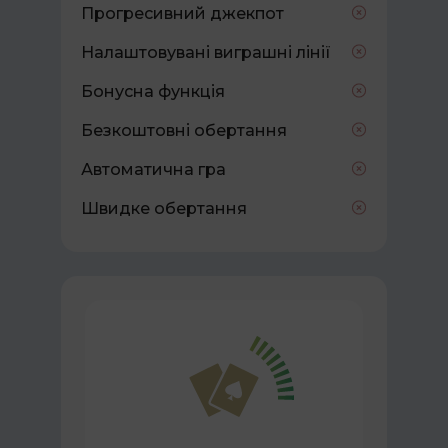
Прогресивний джекпот
Налаштовувані виграшні лінії
Бонусна функція
Безкоштовні обертання
Автоматична гра
Швидке обертання