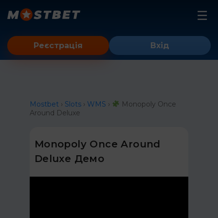
Казино
Реєстрація
Вхід
Слоти
Кабінет
Авіатор
Інструкція
Mostbet
›
Slots
›
WMS
›
Monopoly Once
Around Deluxe
Дзеркало
Андроїд
Monopoly Once Around
iOS
Deluxe Демо
PC
Бонус