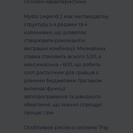
Основні характеристики
Mystic Legend 2 має нестандартну
структуру з 4 рядами та 4
колонками, що дозволяє
створювати різноманітні
виграшні комбінації. Мінімальна
ставка становить всього 3,00, а
максимальна – 600, що робить
слот доступним для гравців з
різними бюджетами. Гра також
включає функції
автопрогравання та швидкого
обертання, що значно спрощує
процес гри.
Особливою рисою є система "Pay