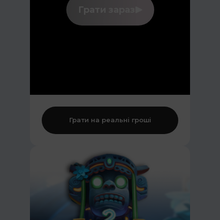
Грати зараз
Грати на реальні гроші