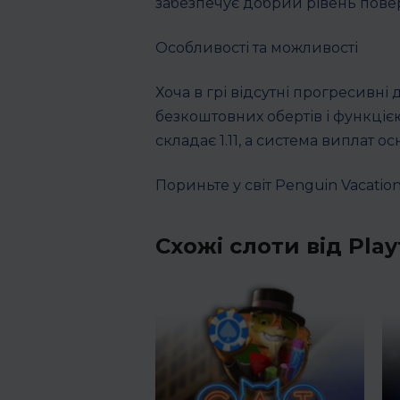
забезпечує добрий рівень пове
Особливості та можливості
Хоча в грі відсутні прогресивн
безкоштовних обертів і функці
складає 1.11, а система виплат о
Пориньте у світ Penguin Vacatio
Схожі слоти від Pla