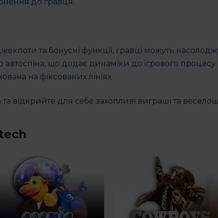
рнення до гравця.
і джекпоти та бонусні функції, гравці можуть насоло
єю автоспіна, що додає динаміки до ігрового проце
снована на фіксованих лініях.
n та відкрийте для себе захопливі виграші та веселощі
ytech