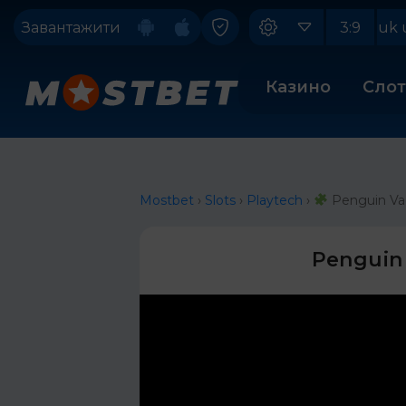
Завантажити
3:9
uk 
Казино
Сло
r
p
p
b
Mostbet
›
Slots
›
Playtech
›
Penguin Va
e
fr
Penguin
n
h
a
c