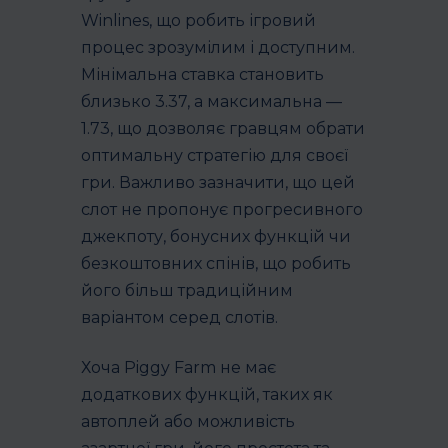
Winlines, що робить ігровий
процес зрозумілим і доступним.
Мінімальна ставка становить
близько 3.37, а максимальна —
1.73, що дозволяє гравцям обрати
оптимальну стратегію для своєї
гри. Важливо зазначити, що цей
слот не пропонує прогресивного
джекпоту, бонусних функцій чи
безкоштовних спінів, що робить
його більш традиційним
варіантом серед слотів.
Хоча Piggy Farm не має
додаткових функцій, таких як
автоплей або можливість