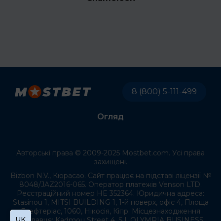
8 (800) 5-111-499
Огляд
Авторські права © 2009-2025 Mostbet.com. Усі права
захищені.
Bizbon N.V., Кюрасао. Сайт працює на підставі ліцензії №
8048/JAZ2016-065. Оператор платежів Venson LTD.
Реєстраційний номер HE 352364. Юридична адреса:
Stasinou 1, MITSI BUILDING 1, 1-й поверх, офіс 4, Площа
Елефтеріас, 1060, Нікосія, Кіпр. Місцезнаходження
UK
продавця: Kadmou Street 4, S.I. OLYMPIA BUSINESS