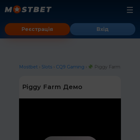
Казино
Реєстрація
Вхід
Слоти
Кабінет
Авіатор
Інструкція
Mostbet
›
Slots
›
CQ9 Gaming
›
Piggy Farm
Дзеркало
Андроїд
Piggy Farm Демо
iOS
PC
Бонус