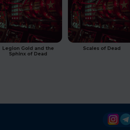
Legion Gold and the
Scales of Dead
Sphinx of Dead