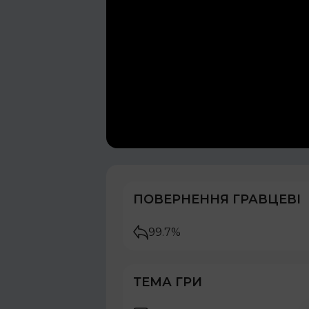
ПОВЕРНЕННЯ ГРАВЦЕВІ
99.7%
ТЕМА ГРИ