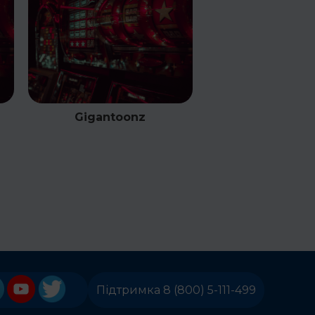
Gigantoonz
Підтримка
8 (800) 5-111-499