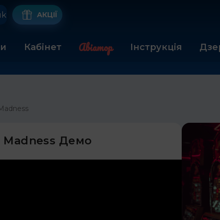
uk
АКЦІЇ
Казино
Авіатор
ти
Кабінет
Інструкція
Дзе
Слоти
Кабінет
Авіатор
n
Інструкція
 Madness
Дзеркало
Андроїд
f Madness Демо
iOS
PC
u
Бонус