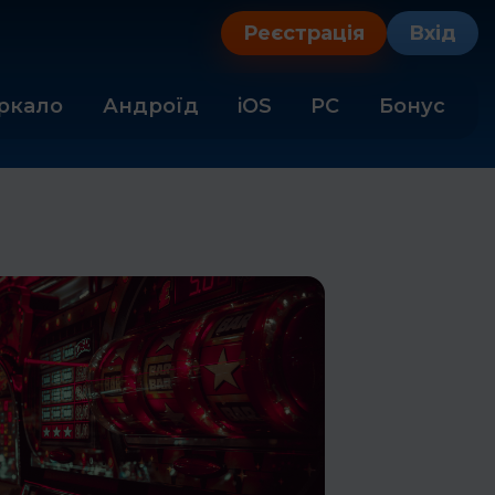
Реєстрація
Вхід
ркало
Андроїд
iOS
PC
Бонус