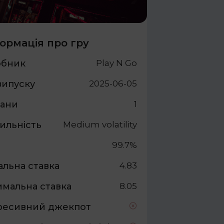
ормація про гру
обник
Play N Go
випуску
2025-06-05
бани
1
ильність
Medium volatility
99.7%
альна ставка
4.83
мальна ставка
8.05
ресивний джекпот