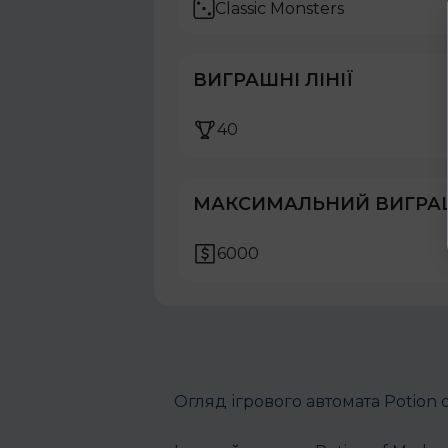
Classic Monsters
ВИГРАШНІ ЛІНІЇ
40
МАКСИМАЛЬНИЙ ВИГРА
6000
Огляд ігрового автомата Potion 