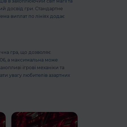
ів в захоплюючий світ магії та
ий досвід гри. Стандартне
ема виплат по лініях додає
тична гра, що дозволяє
.06, а максимальна може
хопливі ігрові механіки та
ати увагу любителів азартних