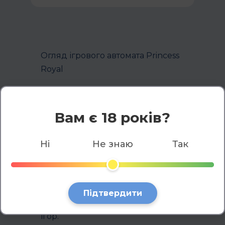
Огляд ігрового автомата Princess
Royal
Ігровий автомат Princess Royal,
створений компанією BGaming,
Вам є 18 років?
пропонує унікальний ігровий
досвід з високим коефіцієнтом
Ні
Не знаю
Так
повернення гравцеві (RTP) на
рівні 98.58%. Цей слот був
випущений в січні 2015 року і
швидко здобув популярність
Підтвердити
серед шанувальників азартних
ігор.