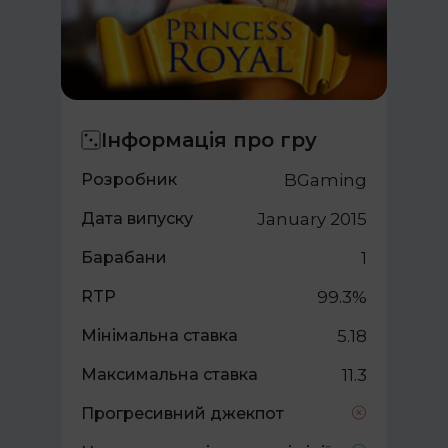
Інформація про гру
Розробник
BGaming
Дата випуску
January 2015
Барабани
1
RTP
99.3%
Мінімальна ставка
5.18
Максимальна ставка
11.3
Прогресивний джекпот