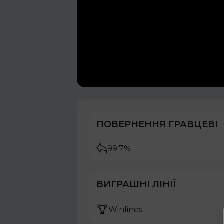
ПОВЕРНЕННЯ ГРАВЦЕВІ
99.7%
ВИГРАШНІ ЛІНІЇ
Winlines