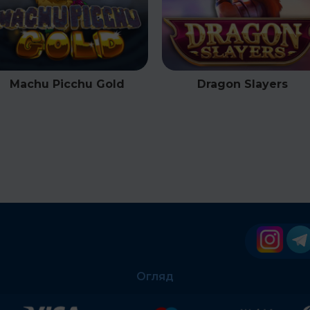
Machu Picchu Gold
Dragon Slayers
Огляд