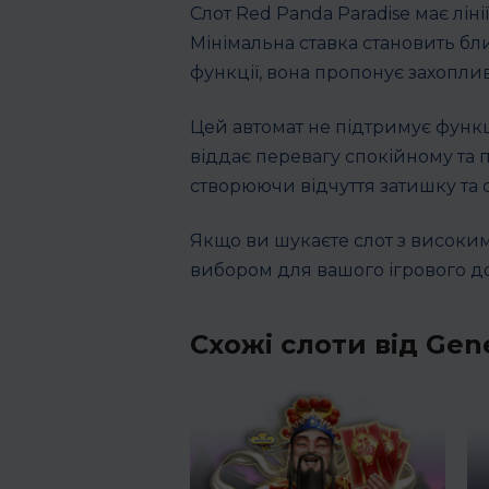
Слот Red Panda Paradise має лін
Мінімальна ставка становить близ
функції, вона пропонує захопли
Цей автомат не підтримує функц
віддає перевагу спокійному та
створюючи відчуття затишку та 
Якщо ви шукаєте слот з високим
вибором для вашого ігрового до
Схожі слоти від Gen