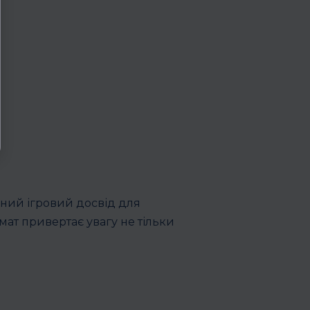
ьний ігровий досвід для
мат привертає увагу не тільки