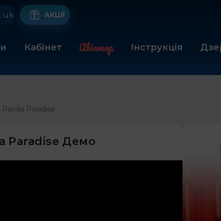
 uk
АКЦІЇ
Казино
Авіатор
ти
Кабінет
Інструкція
Дзе
ru
Слоти
pt
Кабінет
Авіатор
pl
bn
Інструкція
Panda Paradise
es
Дзеркало
Андроїд
fr
a Paradise Демо
iOS
no
PC
hu
Бонус
ar
cs