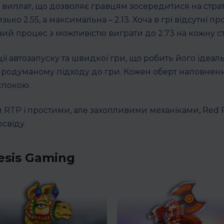
ії виплат, що дозволяє гравцям зосередитися на страт
ько 2.55, а максимальна – 2.13. Хоча в грі відсутні 
вий процес з можливістю виграти до 2.73 на кожну ст
ії автозапуску та швидкої гри, що робить його ідеал
 продуманому підходу до гри. Кожен оберт наповнени
спокою.
 RTP і простими, але захопливими механіками, Red P
свіду.
esis Gaming