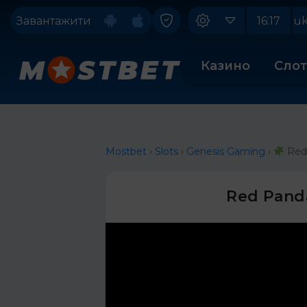
Завантажити
16:17
uk
Казино
Сло
Mostbet
›
Slots
›
Genesis Gaming
›
Red 
Red Pand