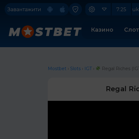
Завантажити
7:25
uk
Казино
Сло
Mostbet
›
Slots
›
IGT
›
Regal Riches (IG
Regal Ri