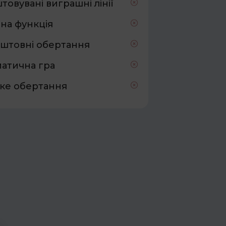
товувані виграшні лінії
на функція
штовні обертання
атична гра
ке обертання