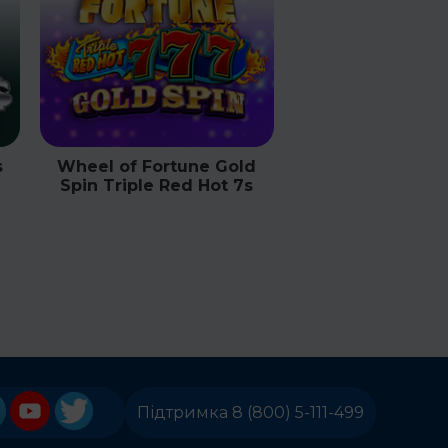
s
Wheel of Fortune Gold
Spin Triple Red Hot 7s
Підтримка
8 (800) 5-111-499