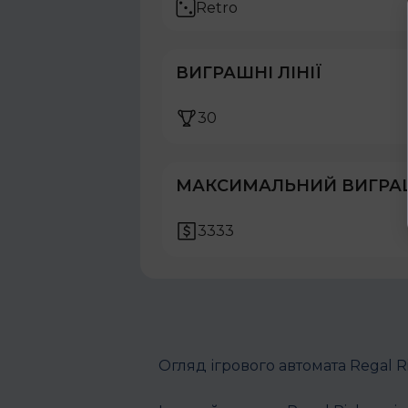
Retro
ВИГРАШНІ ЛІНІЇ
30
МАКСИМАЛЬНИЙ ВИГРА
3333
Огляд ігрового автомата Regal Ri