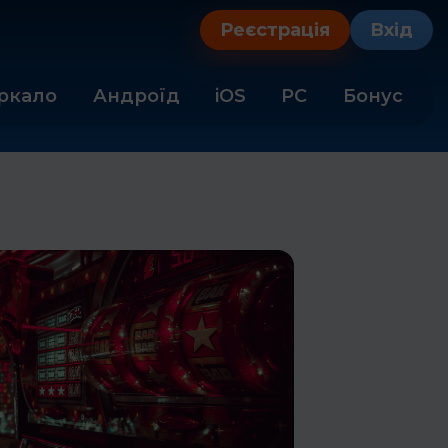
Реєстрація
Вхід
ркало
Андроїд
iOS
PC
Бонус