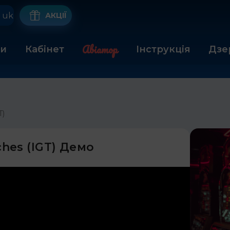
 uk
АКЦІЇ
Казино
Авіатор
ти
Кабінет
Інструкція
Дзе
ru
Слоти
pt
Кабінет
Авіатор
pl
bn
Інструкція
T)
es
Дзеркало
Андроїд
fr
ches (IGT) Демо
iOS
no
PC
hu
Бонус
ar
cs