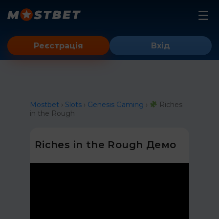
Казино
Реєстрація
Вхід
Слоти
Кабінет
Авіатор
Інструкція
Mostbet
›
Slots
›
Genesis Gaming
›
Riches
in the Rough
Дзеркало
Андроїд
Riches in the Rough Демо
iOS
PC
Бонус