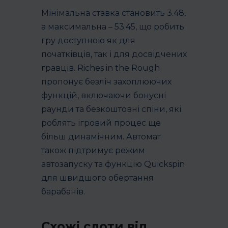
Мінімальна ставка становить 3.48,
а максимальна – 53.45, що робить
гру доступною як для
початківців, так і для досвідчених
гравців. Riches in the Rough
пропонує безліч захоплюючих
функцій, включаючи бонусні
раунди та безкоштовні спіни, які
роблять ігровий процес ще
більш динамічним. Автомат
також підтримує режим
автозапуску та функцію Quickspin
для швидшого обертання
барабанів.
Схожі слоти від