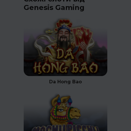
Genesis Gaming
Da Hong Bao