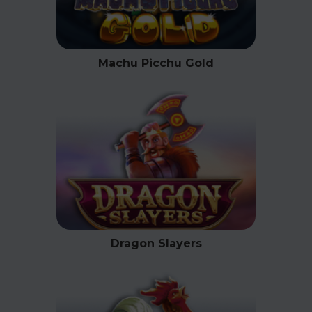
Machu Picchu Gold
Dragon Slayers