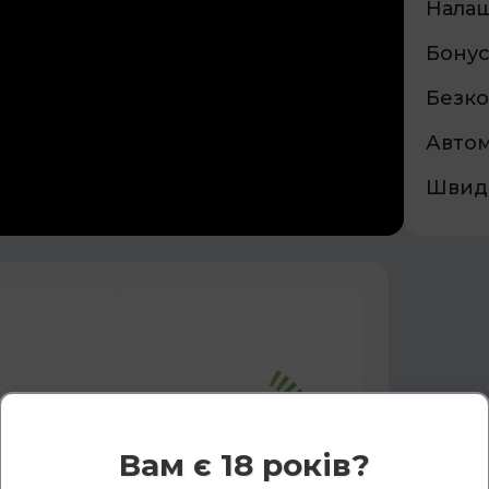
Налаш
Бонус
Безко
Автом
Швид
Вам є 18 років?