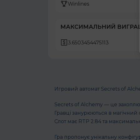
Winlines
МАКСИМАЛЬНИЙ ВИГРА
3.6503454475113
Игровий автомат Secrets of Alc
Secrets of Alchemy — це захопл
Гравці занурюються в магічний с
Слот має RTP 2.84 та максималь
Гра пропонує унікальну конфігу