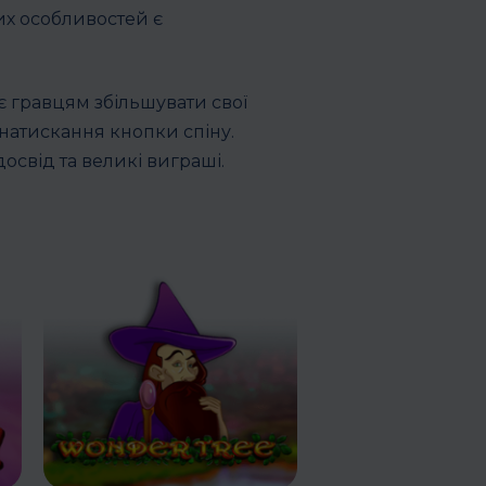
их особливостей є
є гравцям збільшувати свої
натискання кнопки спіну.
освід та великі виграші.