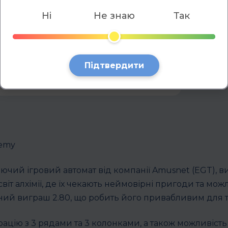
9.63
Ні
Не знаю
Так
РЕЙТИНГ
Ш
Підтвердити
hemy
юючий ігровий автомат від компанії Amusnet (EGT), в
віт алхімії, де їх чекають неймовірні пригоди та мож
ний виграш 2.80, що робить його привабливим для тих
рацію з 3 рядами та 3 колонками, а також можливіст