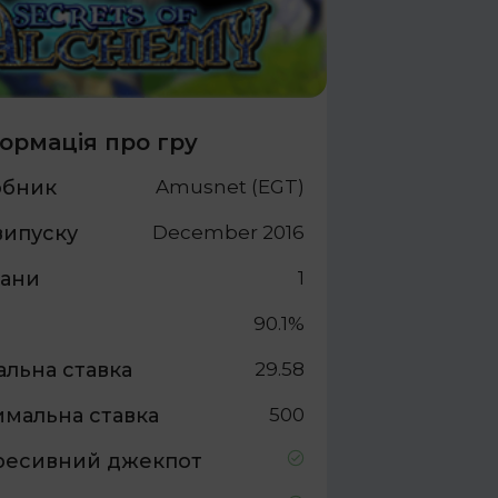
ормація про гру
обник
Amusnet (EGT)
випуску
December 2016
бани
1
90.1%
альна ставка
29.58
мальна ставка
500
ресивний джекпот