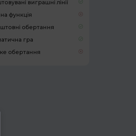
товувані виграшні лінії
на функція
штовні обертання
атична гра
ке обертання