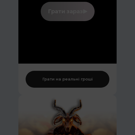
Грати зараз
Грати на реальні гроші