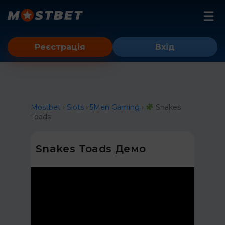
Казино
Реєстрація
Вхід
Слоти
Кабінет
Авіатор
Інструкція
Mostbet
›
Slots
›
5Men Gaming
›
Snakes
Toads
Дзеркало
Андроїд
Snakes Toads Демо
iOS
PC
Бонус