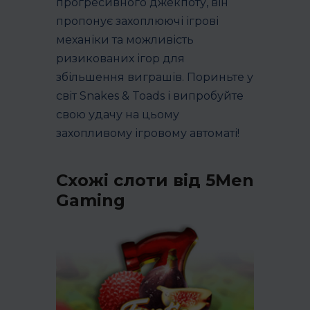
прогресивного джекпоту, він
пропонує захоплюючі ігрові
механіки та можливість
ризикованих ігор для
збільшення виграшів. Пориньте у
світ Snakes & Toads і випробуйте
свою удачу на цьому
захопливому ігровому автоматі!
Схожі слоти від 5Men
Gaming