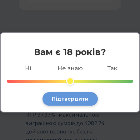
Ігровий автомат Snakes & Toads:
захоплюючий світ казино
Вам є 18 років?
Ігровий автомат Snakes & Toads,
Ні
Не знаю
Так
створений компанією 5Men
Gaming, був випущений у березні
2022 року та швидко став
популярним серед
Підтвердити
шанувальників азартних ігор. З
RTP 97.37% і максимальною
виграшною сумою до 4082.74,
цей слот пропонує безліч