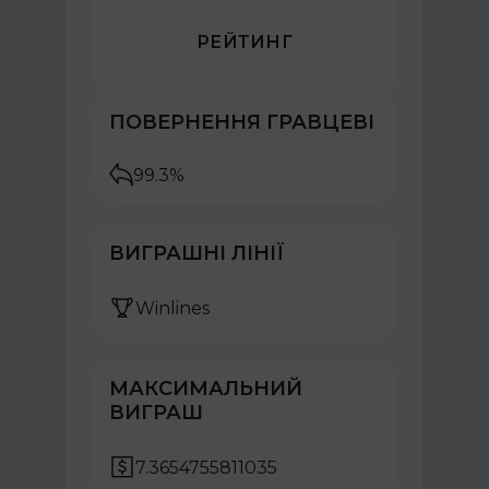
РЕЙТИНГ
ПОВЕРНЕННЯ ГРАВЦЕВІ
99.3%
ВИГРАШНІ ЛІНІЇ
Winlines
МАКСИМАЛЬНИЙ
ВИГРАШ
7.3654755811035