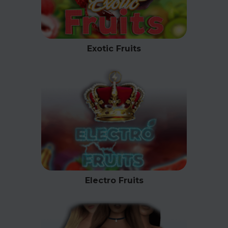
Exotic Fruits
Electro Fruits