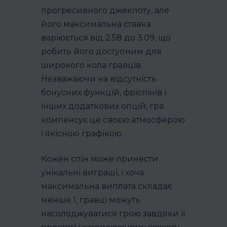
прогресивного джекпоту, але
його максимальна ставка
варіюється від 2.58 до 3.09, що
робить його доступним для
широкого кола гравців.
Незважаючи на відсутність
бонусних функцій, фріспінів і
інших додаткових опцій, гра
компенсує це своєю атмосферою
і якісною графікою.
Кожен спін може принести
унікальні виграші, і хоча
максимальна виплата складає
менше 1, гравці можуть
насолоджуватися грою завдяки її