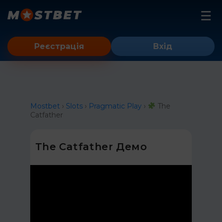
Казино
Реєстрація
Вхід
Слоти
Кабінет
Авіатор
Інструкція
Mostbet
›
Slots
›
Pragmatic Play
›
The
Catfather
Дзеркало
Андроїд
The Catfather Демо
iOS
PC
Бонус