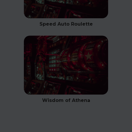
Speed Auto Roulette
Wisdom of Athena