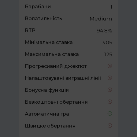
Барабани
1
Волатильність
Medium
RTP
94.8%
Мінімальна ставка
3.05
Максимальна ставка
125
Прогресивний джекпот
Налаштовувані виграшні лінії
Бонусна функція
Безкоштовні обертання
Автоматична гра
Швидке обертання