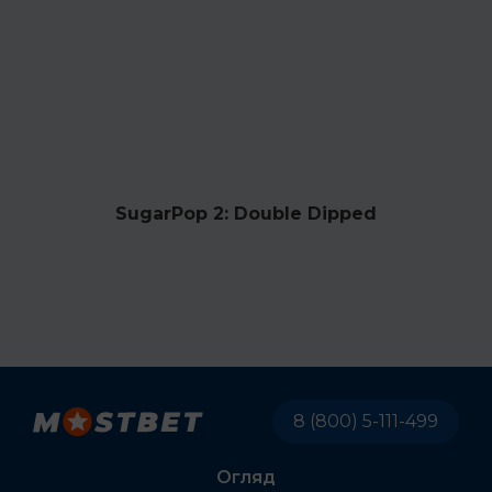
SugarPop 2: Double Dipped
8 (800) 5-111-499
Огляд