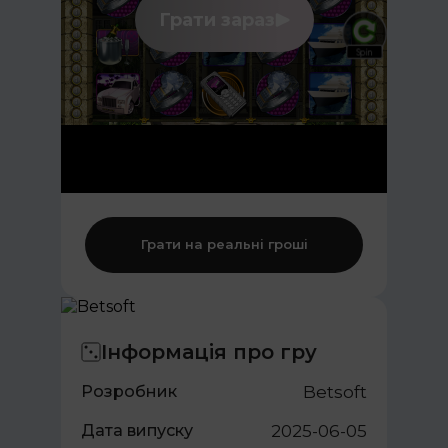
Грати зараз
Грати на реальні гроші
Інформація про гру
Розробник
Betsoft
Дата випуску
2025-06-05