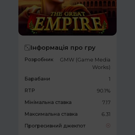
Інформація про гру
Розробник
GMW (Game Media
Works)
Барабани
1
RTP
90.1%
Мінімальна ставка
7.17
Максимальна ставка
6.31
Прогресивний джекпот