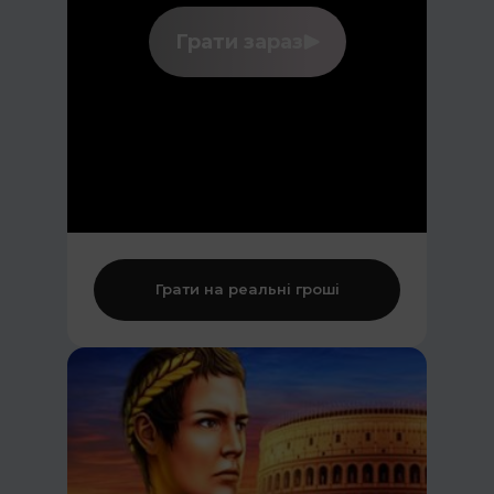
Грати зараз
Грати на реальні гроші