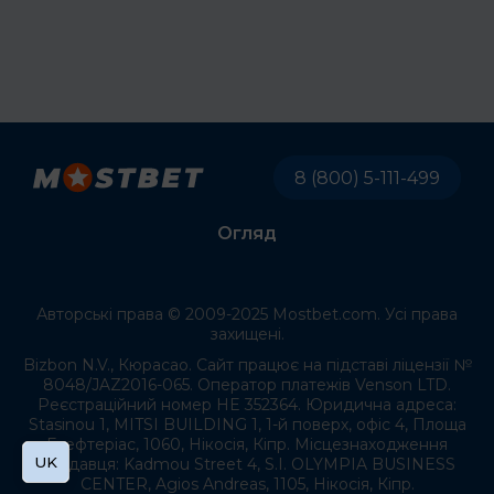
8 (800) 5-111-499
Огляд
Авторські права © 2009-2025 Mostbet.com. Усі права
захищені.
Bizbon N.V., Кюрасао. Сайт працює на підставі ліцензії №
8048/JAZ2016-065. Оператор платежів Venson LTD.
Реєстраційний номер HE 352364. Юридична адреса:
Stasinou 1, MITSI BUILDING 1, 1-й поверх, офіс 4, Площа
Елефтеріас, 1060, Нікосія, Кіпр. Місцезнаходження
UK
продавця: Kadmou Street 4, S.I. OLYMPIA BUSINESS
CENTER, Agios Andreas, 1105, Нікосія, Кіпр.