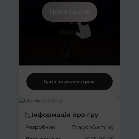
Грати зараз
Грати на реальні гроші
Інформація про гру
Розробник
DragonGaming