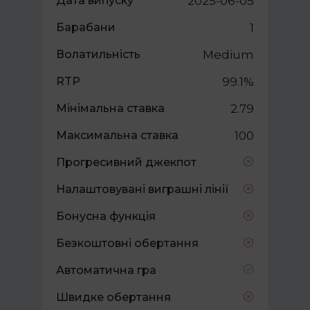
Дата випуску
2025-06-05
Барабани
1
Волатильність
Medium
RTP
99.1%
Мінімальна ставка
2.79
Максимальна ставка
100
Прогресивний джекпот
Налаштовувані виграшні лінії
Бонусна функція
Безкоштовні обертання
Автоматична гра
Швидке обертання