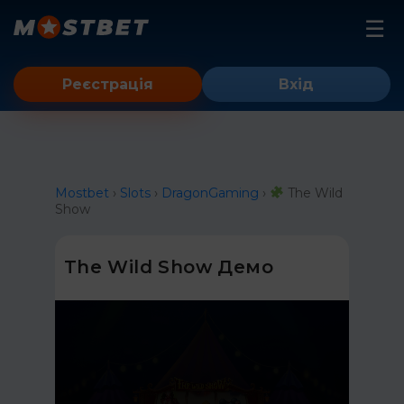
Казино
Реєстрація
Вхід
Слоти
Кабінет
Авіатор
Інструкція
Mostbet
›
Slots
›
DragonGaming
›
The Wild
Show
Дзеркало
Андроїд
The Wild Show Демо
iOS
PC
Бонус