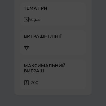
ТЕМА ГРИ
Vegas
ВИГРАШНІ ЛІНІЇ
1
МАКСИМАЛЬНИЙ
ВИГРАШ
1200