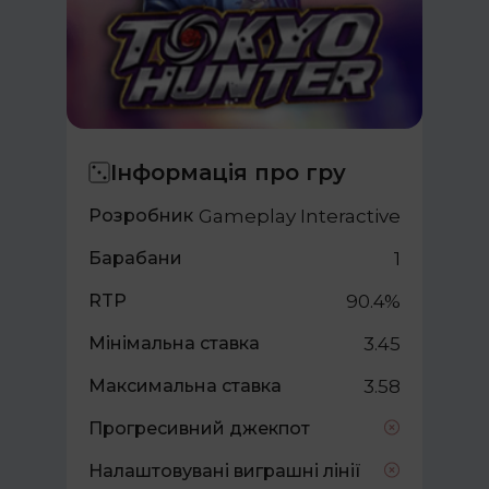
Інформація про гру
Розробник
Gameplay Interactive
Барабани
1
RTP
90.4%
Мінімальна ставка
3.45
Максимальна ставка
3.58
Прогресивний джекпот
Налаштовувані виграшні лінії