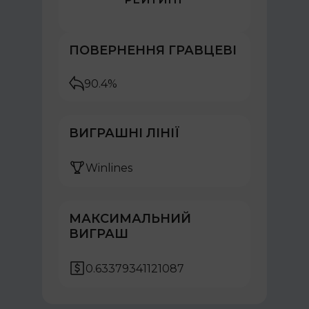
ПОВЕРНЕННЯ ГРАВЦЕВІ
90.4%
ВИГРАШНІ ЛІНІЇ
Winlines
МАКСИМАЛЬНИЙ
ВИГРАШ
0.63379341121087