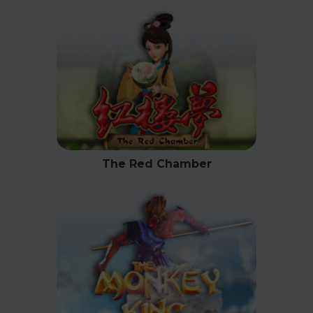
The Red Chamber