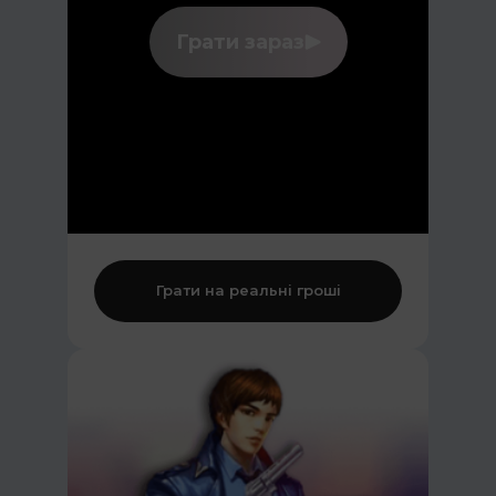
Грати зараз
Грати на реальні гроші