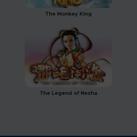
The Monkey King
The Legend of Nezha