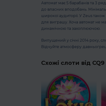
Автомат має 5 барабанів та 3 р
до власних вподобань. Мінімаль
широкої аудиторії. У Zeus тако
для виграшу. Хоча автомат не ма
динамічною та захоплюючою.
Випущений у січні 2014 року, с
Відчуйте атмосферу давньогрець
Схожі слоти від CQ