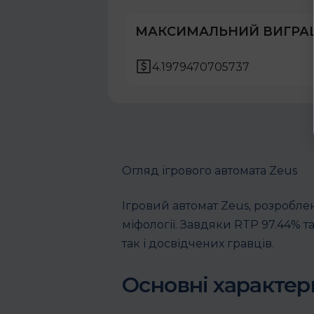
МАКСИМАЛЬНИЙ ВИГРА
4.1979470705737
Огляд ігрового автомата Zeus
Ігровий автомат Zeus, розробл
міфології. Завдяки RTP 97.44% т
так і досвідчених гравців.
Основні характе