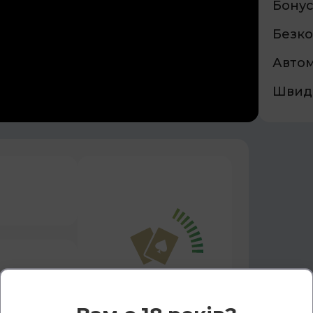
Бонус
Безко
Автом
Швид
9.52