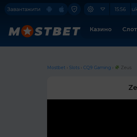
Завантажити
15:56
u
Казино
Сло
Mostbet
›
Slots
›
CQ9 Gaming
›
Zeus
Z