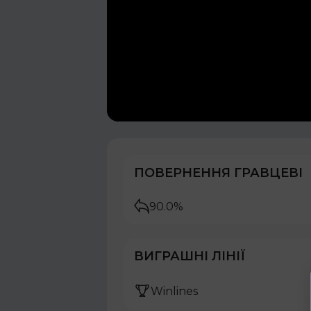
ПОВЕРНЕННЯ ГРАВЦЕВІ
90.0%
ВИГРАШНІ ЛІНІЇ
Winlines