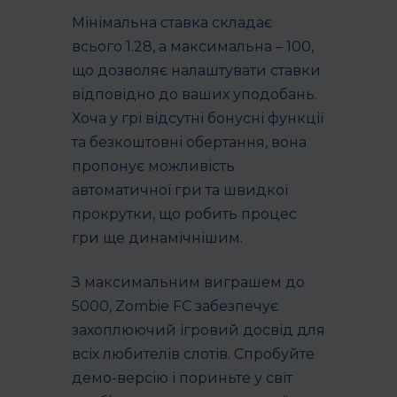
Мінімальна ставка складає
всього 1.28, а максимальна – 100,
що дозволяє налаштувати ставки
відповідно до ваших уподобань.
Хоча у грі відсутні бонусні функції
та безкоштовні обертання, вона
пропонує можливість
автоматичної гри та швидкої
прокрутки, що робить процес
гри ще динамічнішим.
З максимальним виграшем до
5000, Zombie FC забезпечує
захоплюючий ігровий досвід для
всіх любителів слотів. Спробуйте
демо-версію і пориньте у світ