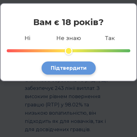
Zombie FC – Ігровий Автомат із
Вам є 18 років?
Зомбі та Спортом
Ні
Не знаю
Так
Zombie FC – це унікальний
ігровий автомат, що поєднує у
собі спортивну тематику та зомбі-
апокаліпсис. Розроблений
Підтвердити
компанією Woohoo Games, цей
слот має 5 барабанів і 3 ряди, що
забезпечує 243 лінії виплат. З
високим рівнем повернення
гравцю (RTP) у 98.02% та
низькою волатильністю, він
підходить як для новачків, так і
для досвідчених гравців.