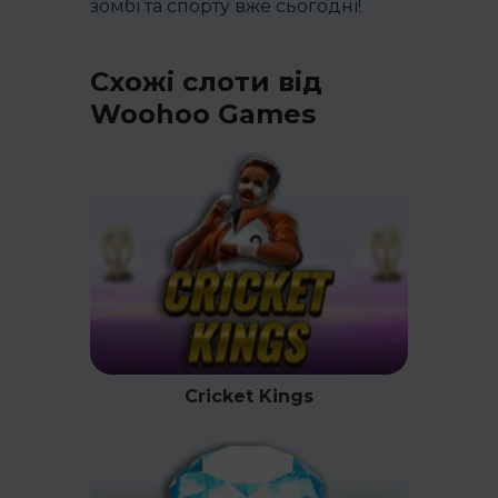
зомбі та спорту вже сьогодні!
Схожі слоти від
Woohoo Games
Cricket Kings