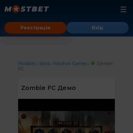
Казино
Реєстрація
Вхід
Слоти
Кабінет
Авіатор
Інструкція
Mostbet
›
Slots
›
Woohoo Games
›
Zombie
FC
Дзеркало
Андроїд
Zombie FC Демо
iOS
PC
Бонус