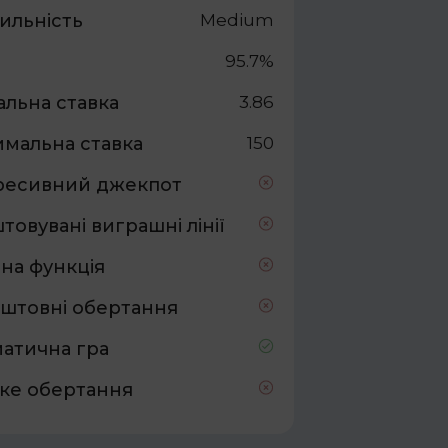
ильність
Medium
95.7%
альна ставка
3.86
мальна ставка
150
ресивний джекпот
товувані виграшні лінії
на функція
штовні обертання
атична гра
ке обертання