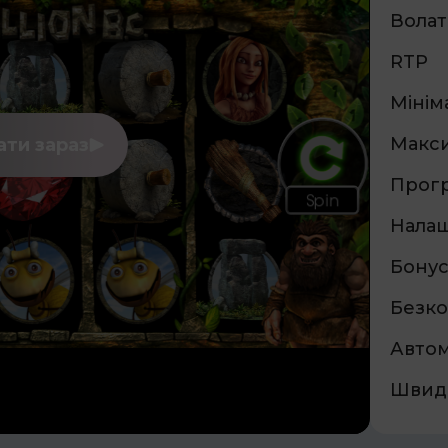
tr
Волат
RTP
Мінім
Макси
ати зараз
Прог
Налаш
Бонус
Безко
Автом
Швид