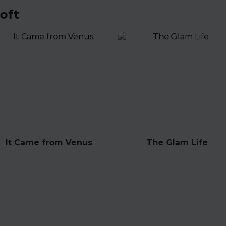
oft
It Came from Venus
The Glam Life