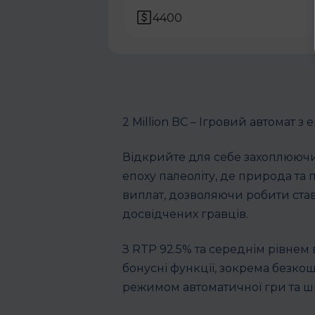
4400
2 Million BC – Ігровий автомат з 
Відкрийте для себе захоплюючий 
епоху палеоліту, де природа та 
виплат, дозволяючи робити ставк
досвідчених гравців.
З RTP 92.5% та середнім рівнем 
бонусні функції, зокрема безко
режимом автоматичної гри та ш