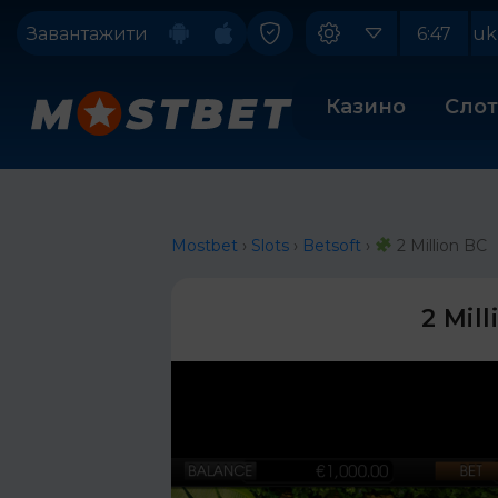
Завантажити
6:47
uk
Казино
Сло
Mostbet
›
Slots
›
Betsoft
›
2 Million BC
2 Mil