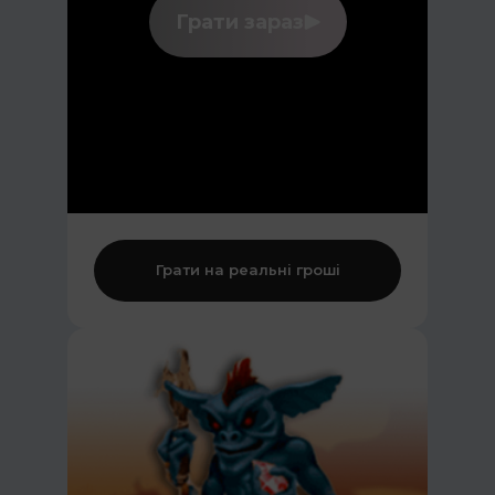
Грати зараз
Грати на реальні гроші