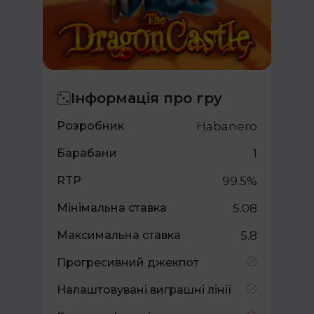
Інформація про гру
Розробник
Habanero
Барабани
1
RTP
99.5%
Мінімальна ставка
5.08
Максимальна ставка
5.8
Прогресивний джекпот
Налаштовувані виграшні лінії