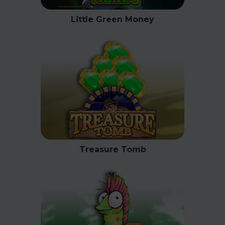
Little Green Money
Treasure Tomb