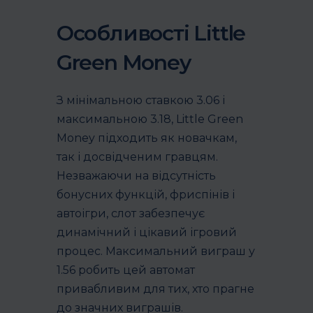
Особливості Little
Green Money
З мінімальною ставкою 3.06 і
максимальною 3.18, Little Green
Money підходить як новачкам,
так і досвідченим гравцям.
Незважаючи на відсутність
бонусних функцій, фриспінів і
автоігри, слот забезпечує
динамічний і цікавий ігровий
процес. Максимальний виграш у
1.56 робить цей автомат
привабливим для тих, хто прагне
до значних виграшів.