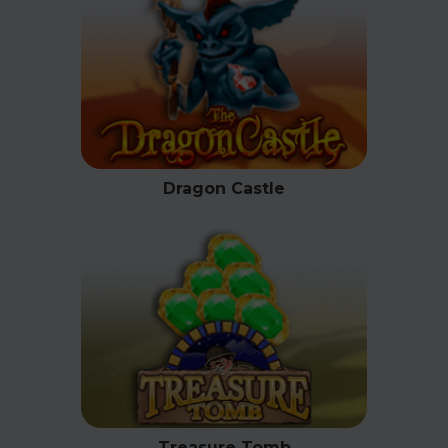
Dragon Castle
Treasure Tomb