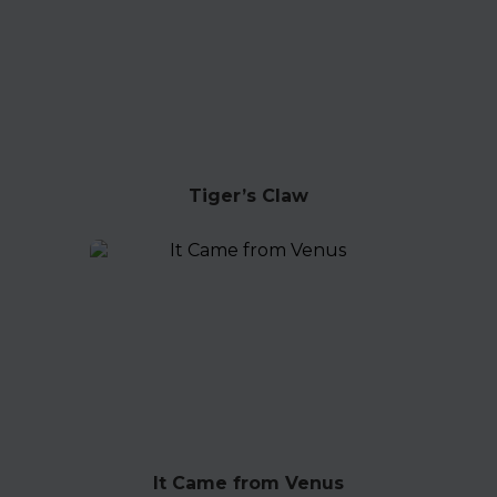
Tiger’s Claw
It Came from Venus