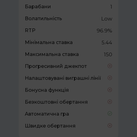
Барабани
1
Волатильність
Low
RTP
96.9%
Мінімальна ставка
5.44
Максимальна ставка
150
Прогресивний джекпот
Налаштовувані виграшні лінії
Бонусна функція
Безкоштовні обертання
Автоматична гра
Швидке обертання