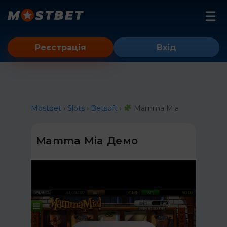
Казино
Реєстрація
Вхід
Слоти
Кабінет
Авіатор
Інструкція
Mostbet
›
Slots
›
Betsoft
›
Mamma Mia
Дзеркало
Андроїд
Mamma Mia Демо
iOS
PC
Бонус