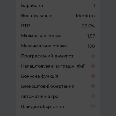
Барабани
1
Волатильність
Medium
RTP
98.6%
Мінімальна ставка
1.57
Максимальна ставка
100
Прогресивний джекпот
Налаштовувані виграшні лінії
Бонусна функція
Безкоштовні обертання
Автоматична гра
Швидке обертання