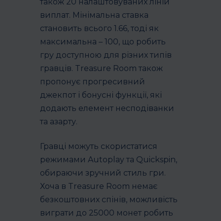
також 20 налаштовуваних ліній
виплат. Мінімальна ставка
становить всього 1.66, тоді як
максимальна – 100, що робить
гру доступною для різних типів
гравців. Treasure Room також
пропонує прогресивний
джекпот і бонусні функції, які
додають елемент несподіванки
та азарту.
Гравці можуть скористатися
режимами Autoplay та Quickspin,
обираючи зручний стиль гри.
Хоча в Treasure Room немає
безкоштовних спінів, можливість
виграти до 25000 монет робить