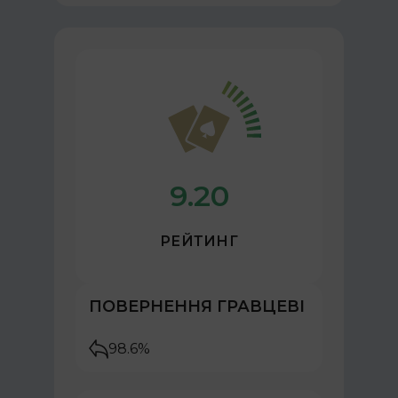
9.20
РЕЙТИНГ
ПОВЕРНЕННЯ ГРАВЦЕВІ
98.6%