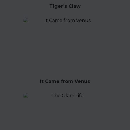
Tiger’s Claw
It Came from Venus