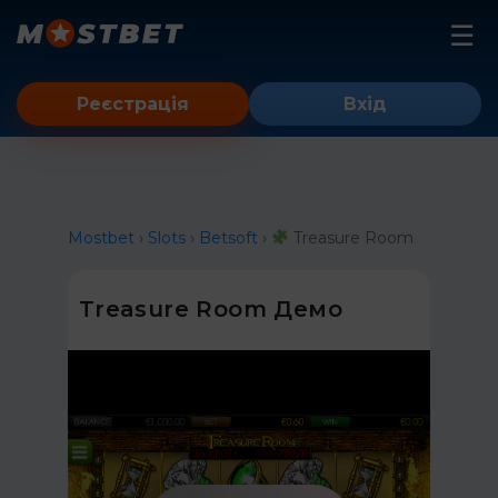
Казино
Реєстрація
Вхід
Слоти
Кабінет
Авіатор
Інструкція
Mostbet
›
Slots
›
Betsoft
›
Treasure Room
Дзеркало
Андроїд
Treasure Room Демо
iOS
PC
Бонус