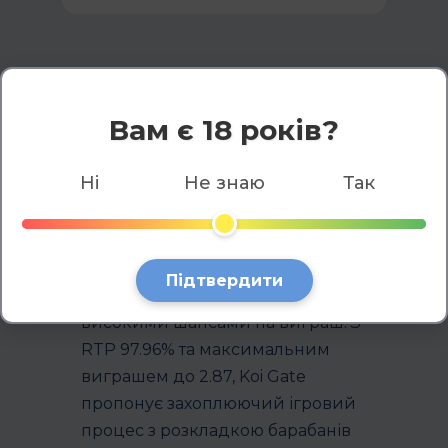
Огляд ігрового автомата Koi Gate
Вам є 18 років?
Ігровий автомат Koi Gate від
Ні
Не знаю
Так
розробника Habanero — це
захоплюючий слот, випущений у
лютому 2017 року, який
продовжує радувати гравців
Підтвердити
своїм унікальним дизайном і
високими шансами на виграш. З
RTP 97.96% та максимальним
виграшем до 2.87, Koi Gate
пропонує захоплюючий ігровий
процес з розкладкою барабанів