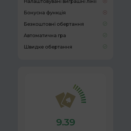
Налаштовувані виграшні лінії
Бонусна функція
Безкоштовні обертання
Автоматична гра
Швидке обертання
9.39