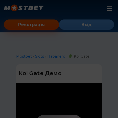
Казино
Реєстрація
Вхід
Слоти
Кабінет
Авіатор
Інструкція
Mostbet
›
Slots
›
Habanero
›
Koi Gate
Дзеркало
Андроїд
Koi Gate Демо
iOS
PC
Бонус